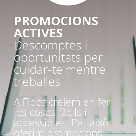
PROMOCIONS
ACTIVES
Descomptes i
oportunitats per
cuidar-te mentre
treballes
A Flocs creiem en fer
les coses fàcils i
accessibles. Per això
oferim promocions