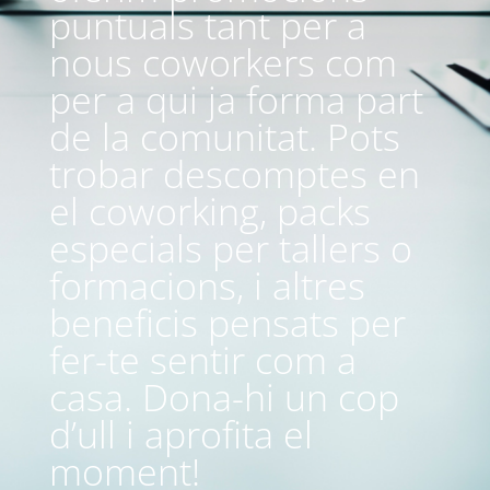
puntuals tant per a
nous coworkers com
per a qui ja forma part
de la comunitat. Pots
trobar descomptes en
el coworking, packs
especials per tallers o
formacions, i altres
beneficis pensats per
fer-te sentir com a
casa. Dona-hi un cop
d’ull i aprofita el
moment!