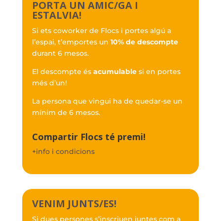
PORTA UN AMIC/GA I
ESTALVIA!
Si ets coworker de Flocs i portes algú a
l’espai, t’emportes un
10% de descompte
durant 6 mesos.
El descompte és
acumulable
si en portes
més d’un!
La persona que vingui ha de quedar-se un
mínim de 6 mesos
.
Compartir Flocs té premi!
+info i condicions
VENIM JUNTS/ES!
Si dues persones s’inscriuen juntes com a