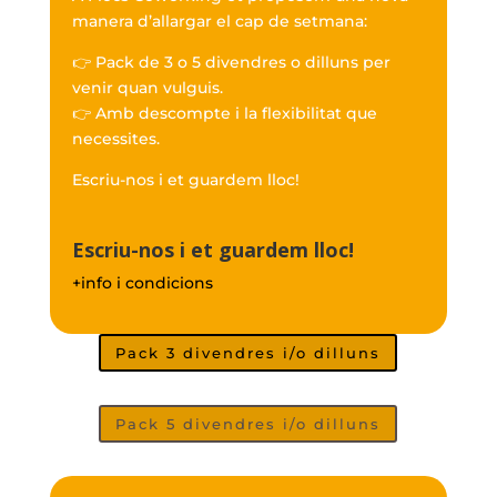
manera d’allargar el cap de setmana:
👉 Pack de 3 o 5 divendres o dilluns per
venir quan vulguis.
👉 Amb descompte i la flexibilitat que
necessites.
Escriu-nos i et guardem lloc!
Escriu-nos i et guardem lloc!
+info i condicions
Pack 3 divendres i/o dilluns
Pack 5 divendres i/o dilluns