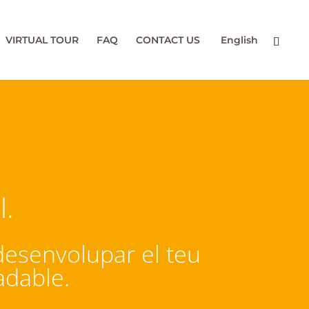
VIRTUAL TOUR
FAQ
CONTACT US
English
l.
desenvolupar el teu
adable.