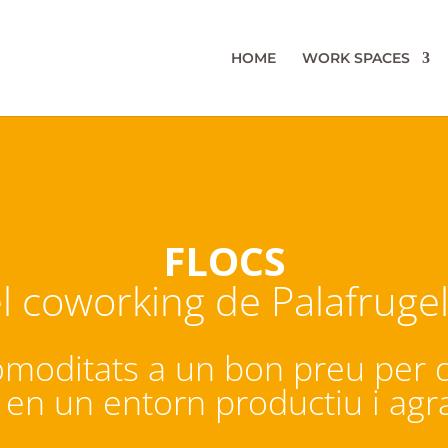
HOME
WORK SPACES
FLOCS
l coworking de Palafrugel
 comoditats a un bon preu per 
l en un entorn productiu i agr