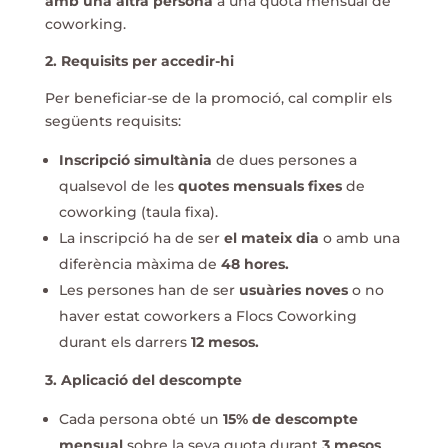
amb una altra persona
a una quota mensual de
coworking.
2. Requisits per accedir-hi
Per beneficiar-se de la promoció, cal complir els
següents requisits:
Inscripció simultània
de dues persones a
qualsevol de les
quotes mensuals fixes
de
coworking (taula fixa).
La inscripció ha de ser
el mateix dia
o amb una
diferència màxima de
48 hores.
Les persones han de ser
usuàries noves
o no
haver estat coworkers a Flocs Coworking
durant els darrers
12 mesos.
3. Aplicació del descompte
Cada persona obté un
15% de descompte
mensual
sobre la seva quota durant
3 mesos