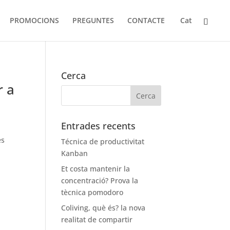
PROMOCIONS
PREGUNTES
CONTACTE
Cat
Cerca
r a
Entrades recents
es
Técnica de productivitat
Kanban
Et costa mantenir la
concentració? Prova la
tècnica pomodoro
Coliving, què és? la nova
realitat de compartir