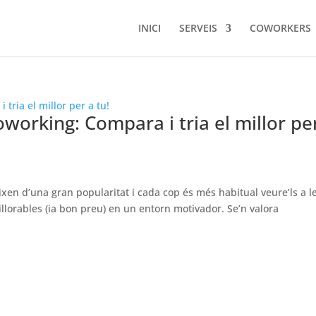
INICI
SERVEIS
COWORKERS
oworking: Compara i tria el millor pe
ixen d’una gran popularitat i cada cop és més habitual veure’ls a l
millorables (ia bon preu) en un entorn motivador. Se’n valora